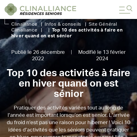
Clinalliance
|
Infos & conseils
|
Site Général
Clinalliance
|
|
Top 10 des activités à faire en
hiver quand on est sénior
Publié le 26 décembre
Modifié le 13 février
2022
2024
Top 10 des activités à faire
en hiver quand on est
sénior
Pratiquer des activités variées tout au long de
l’année est important lorsqu’on est senior. L’arrivée
du froid n’est pas une raison pour hiberner ! Voici 10
idées d’activités que les séniors peuvent pratiquer