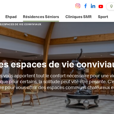
Ehpad
Résidences Séniors
Cliniques SMR
Sport
S ESPACES DE VIE CONVIVIAUX
es espaces de vie convivia
vous apportent tout le confort nécessaire pour une vi
 pour certains, la solitude peut vite être pesante. C’
re pour vous offrir des espaces communs chaleureux et