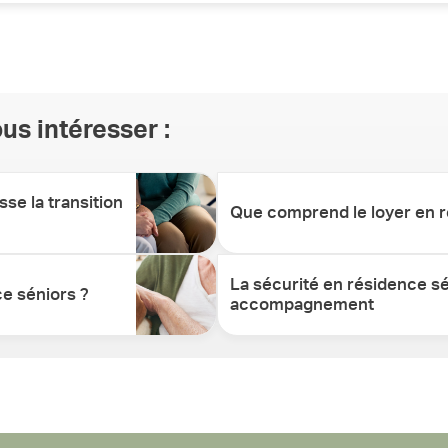
 des menus équilibrés et variés. Des options pour les régimes alim
isir de prendre leurs repas ensemble dans une atmosphère convivia
us intéresser :
se la transition
Que comprend le loyer en r
La sécurité en résidence sén
e séniors ?
accompagnement