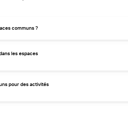
espaces communs ?
ommuns, incluant des ateliers créatifs, des activités physiques a
 résidents et encourager une vie sociale.
s dans les espaces
des résidences séniors. Des événements spéciaux peuvent être o
 des liens sociaux et familiaux dans un cadre agréable.
uns pour des activités
éunir. Les espaces sont conçus pour être flexibles et accueillants, p
 accueillante.