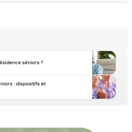
entaires spécifiques sont également disponibles pour
le au sein de notre espace de restauration ou de se faire
ésidence séniors ?
iors : dispositifs et