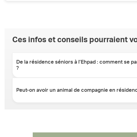
Les repas sont préparés par notre équipe de cuisine, offrant
répondre aux besoins individuels. Les résidents peuvent cho
servir dans leur propre appartement.
Ces infos et conseils pourraient vo
De la résidence séniors à l’Ehpad : comment se pas
?
Peut-on avoir un animal de compagnie en résidenc