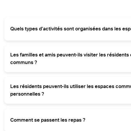
Quels types d’activités sont organisées dans les 
Nous organisons une variété d’animations dans les espaces c
activités sont conçues pour répondre aux intérêts divers des
Les familles et amis peuvent-ils visiter les résident
communs ?
Les proches sont les bienvenus dans les espaces communs 
passer du temps avec leurs proches. Cela favorise le maintien
Les résidents peuvent-ils utiliser les espaces comm
personnelles ?
Oui, les résidents peuvent lire, regarder la télévision, ou se r
préférences. Cela contribue à une atmosphère chaleureuse et
Comment se passent les repas ?