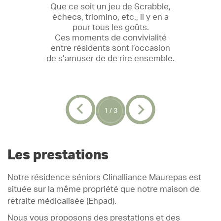
Que ce soit un jeu de Scrabble,
er
échecs, triomino, etc., il y en a
c
pour tous les goûts.
our
Ces moments de convivialité
do
entre résidents sont l’occasion
e
de s’amuser de de rire ensemble.
e
1
/
3
Les prestations
Notre résidence séniors Clinalliance Maurepas est
située sur la même propriété que notre maison de
retraite médicalisée (Ehpad).
Nous vous proposons des prestations et des