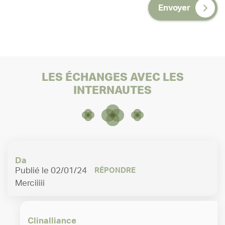
Envoyer
LES ÉCHANGES AVEC LES
INTERNAUTES
Maurepas
Résidences séniors
Square de la Puisaye,
Maurepas, 78310
01 39 38 20 00
Da
Publié le 02/01/24
RÉPONDRE
Merciiiii
Clinalliance