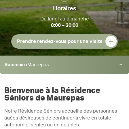
Horaires
Du lundi au dimanche
8:00 – 20:00
Prendre rendez-vous pour une visite
Sommaire
Maurepas
Maurepas
Restauration
Bienvenue à la Résidence
Animations
Séniors de Maurepas
Prestations
Notre Résidence Séniors accueille des personnes
Admission & tarifs
âgées désireuses de continuer à vivre en totale
Actualités
autonomie, seules ou en couples.