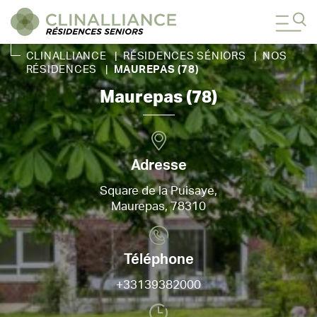
CLINALLIANCE
|
RÉSIDENCES SÉNIORS
|
NOS
RÉSIDENCES
|
MAUREPAS (78)
Maurepas (78)
Adresse
Square de la Puisaye,
Maurepas, 78310
Téléphone
+33139382000