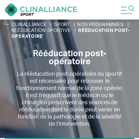
CLINALLIANCE
|
SPORT
|
NOS PROGRAMMES
|
RÉÉDUCATION SPORTIVE
|
RÉÉDUCATION POST-
OPÉRATOIRE
Rééducation post-
opératoire
La rééducation post-opératoire du sportif
est nécessaire pour retrouver le
fonctionnement normal de la zone opérée.
Il est fréquent que le médecin ou le
chirurgien prescrivent des séances de
rééducation dont la durée peut varier en
fonction de la pathologie et de la sévérité
de l’intervention.