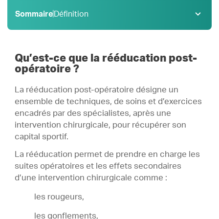
Sommaire
Définition
Définition
1 .
Indications
2 .
Qu’est-ce que la rééducation post-
Objectifs
3 .
opératoire ?
Déroulement
4 .
La rééducation post-opératoire désigne un
Durée
5 .
ensemble de techniques, de soins et d’exercices
encadrés par des spécialistes, après une
intervention chirurgicale, pour récupérer son
capital sportif.
La rééducation permet de prendre en charge les
suites opératoires et les effets secondaires
d’une intervention chirurgicale comme :
les rougeurs,
les gonflements,