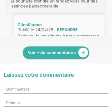
je souhaite prendre un rendez vous pour des
séances balneotherapie
Clinalliance
Publié le 24/04/25
RÉPONDRE
Bonjour, Je vous invite à nous contacter à
ce sujet via le formulaire suivant :
https://www.clinalliance.fr/sport/nous-
contacter/
Bien cordialement, L'équipe
Voir + de commentaires
Clinalliance
Laissez votre commentaire
Gauthier
Publié le 04/06/24
RÉPONDRE
Demande de rdv
Clinalliance
Publié le 04/06/24
RÉPONDRE