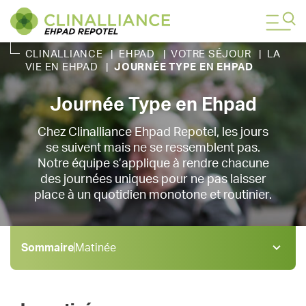
CLINALLIANCE
|
EHPAD
|
VOTRE SÉJOUR
|
LA
VIE EN EHPAD
|
JOURNÉE TYPE EN EHPAD
Journée Type en Ehpad
Chez Clinalliance Ehpad Repotel, les jours
se suivent mais ne se ressemblent pas.
Notre équipe s’applique à rendre chacune
des journées uniques pour ne pas laisser
place à un quotidien monotone et routinier.
Sommaire
Matinée
Matinée
1 .
Déjeuner
2 .