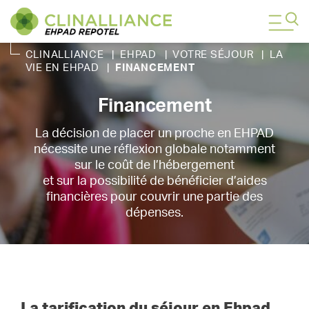
CLINALLIANCE
|
EHPAD
|
VOTRE SÉJOUR
|
LA
VIE EN EHPAD
|
FINANCEMENT
Financement
La décision de placer un proche en EHPAD
nécessite une réflexion globale notamment
sur le coût de l’hébergement
et sur la possibilité de bénéficier d’aides
financières pour couvrir une partie des
dépenses.
La tarification du séjour en Ehpad