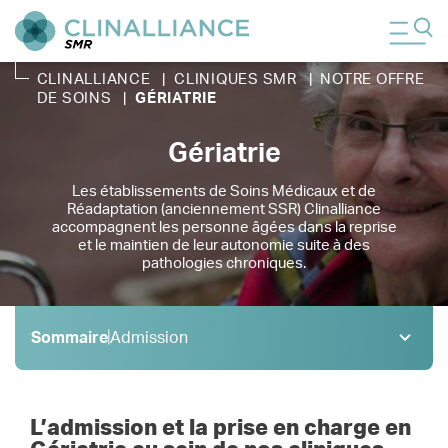
CLINALLIANCE
|
CLINIQUES SMR
|
NOTRE OFFRE
DE SOINS
|
GÉRIATRIE
Gériatrie
Les établissements de Soins Médicaux et de
Réadaptation (anciennement SSR) Clinalliance
accompagnent les personne âgées dans la reprise
et le maintien de leur autonomie suite à des
pathologies chroniques.
Sommaire
Admission
Admission
1 .
Pathologies
2 .
L’admission et la prise en charge en
Équipe pluridisciplinaire
3 .