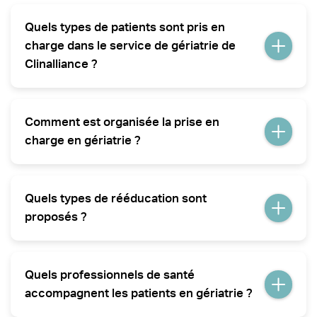
Quels types de patients sont pris en
charge dans le service de gériatrie de
Clinalliance ?
Le service de gériatrie accueille les personnes âgées
souffrant de pathologies chroniques, de fragilités
Comment est organisée la prise en
multiples, de polypathologies ou encore de troubles
cognitifs et psychosociaux.
charge en gériatrie ?
Chaque patient bénéficie d’un projet thérapeutique
personnalisé, élaboré par une équipe pluridisciplinaire,
Quels types de rééducation sont
sous la supervision d’un médecin gériatre, pour
répondre aux besoins spécifiques du patient.
proposés ?
La rééducation proposée inclut la rééducation post-
chirurgicale (prothèses, fractures), la rééducation pour
Quels professionnels de santé
troubles de la marche et de l’équilibre, ainsi que des
soins pour les pathologies invalidantes ou
accompagnent les patients en gériatrie ?
dégénératives comme la maladie de Parkinson. Des