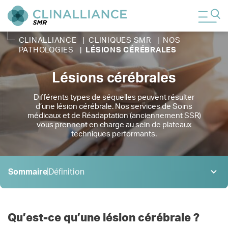
CLINALLIANCE
|
CLINIQUES SMR
|
NOS
PATHOLOGIES
|
LÉSIONS CÉRÉBRALES
Lésions cérébrales
Différents types de séquelles peuvent résulter
d’une lésion cérébrale. Nos services de Soins
médicaux et de Réadaptation (anciennement SSR)
vous prennent en charge au sein de plateaux
techniques performants.
Sommaire
Définition
Définition
1 .
Causes
2 .
Qu’est-ce qu’une lésion cérébrale ?
Prise en charge
3 .