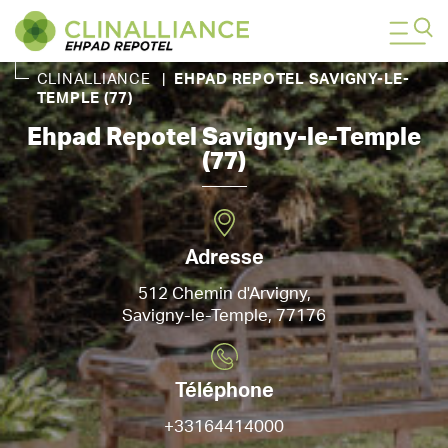
CLINALLIANCE
|
EHPAD REPOTEL SAVIGNY-LE-
TEMPLE (77)
Ehpad Repotel Savigny-le-Temple
(77)
Adresse
512 Chemin d'Arvigny,
Savigny-le-Temple, 77176
Téléphone
+33164414000