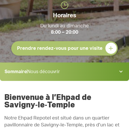
Horaires
Du lundi au dimanche
8:00 – 20:00
Prendre rendez-vous pour une visite
Sommaire
Nous découvrir
Nous découvrir
Hébergement
Bienvenue à l’Ehpad de
Activités
Savigny‑le‑Temple
Restauration
Notre Ehpad Repotel est situé dans un quartier
Soins
pavillonnaire de Savigny‑le‑Temple, près d’un lac et
Admission & tarifs