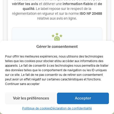
vérifier les avis
et délivrer une
information fiable
et
de
qualité
. Le label repose sur le respect de la
réglementation en vigueur et sur la norme
ISO NF 20488
relative aux avis en ligne.
Si vous souhaitez
partager votre expérience
Gérer le consentement
et répondre à notre
questionnaire de
satisfaction
WeDoxa, nous vous remercions
Pour offrir les meilleures expériences, nous utilisons des technologies
de bien vouloir contacter directement l’accueil
telles que les cookies pour stocker et/ou accéder aux informations des
de notre établissement.
appareils. Le fait de consentir à ces technologies nous permettra de traiter
des données telles que le comportement de navigation ou les ID uniques
sur ce site. Le fait de ne pas consentir ou de retirer son consentement
peut avoir un effet négatif sur certaines caractéristiques et fonctions.
Continuer sans accepter
Si vous souhaitez nous
signaler
une
expérience particulière
ou bien nous
Voir les préférences
Accepter
remonter
vos suggestions
Politique de cookies
Déclaration de confidentialité