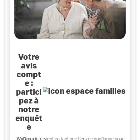
Votre
avis
compt
e :
partici
pez à
notre
enquêt
e
WeDoxa
intervient en tant que tiers de confiance pour