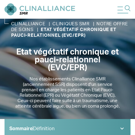
CLINALLIANCE
|
CLINIQUES SMR
|
NOTRE OFFRE
DE SOINS
|
ETAT VÉGÉTATIF CHRONIQUE ET
PAUCI-RELATIONNEL (EVC/EPR)
Etat végétatif chronique et
pauci-relationnel
(EVC/EPR)
Nos établissements Clinalliance SMR
(anciennement SSR) disposent d'un service
prenant en charge les patients en Etat Pauci-
Relationnel (EPR) ou Végétatif Chronique (EVC).
Ceux-ci peuvent faire suite à un traumatisme, une
atteinte cérébrale aigue, ou bien un coma prolongé.
Sommaire
Définition