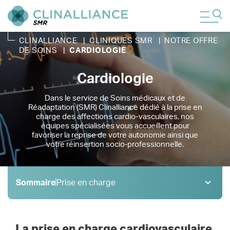
CLINALLIANCE
|
CLINIQUES SMR
|
NOTRE OFFRE
DE SOINS
|
CARDIOLOGIE
Cardiologie
Dans le service de Soins médicaux et de
Réadaptation (SMR) Clinalliance dédié à la prise en
charge des affections cardio-vasculaires, nos
équipes spécialisées vous accueillent pour
favoriser la reprise de votre autonomie ainsi que
votre réinsertion socio‑professionnelle.
Sommaire
Prise en charge
Prise en charge
1 .
Pathologies
2 .
La prise en charge cardiovasculaire