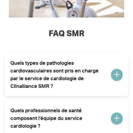
FAQ SMR
Quels types de pathologies
cardiovasculaires sont pris en charge
par le service de cardiologie de
Clinalliance SMR ?
Le service prend en charge l’insuffisance cardiaque, les
valvulopathies ainsi que les affections cardiaques, y
Quels professionnels de santé
compris les coronaropathies, post-chirurgie et infarctus
du myocarde.
composent l’équipe du service
cardiologie ?