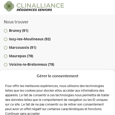
Clinalliance
Nous trouver
Publié le 01/06/23
RÉPONDRE
Bonjour, La résidence Séniors de
Brunoy (91)
Marcoussis est bien évidemment adaptée
Issy-les-Moulineaux (92)
aux personnes à mobilité réduite.
N’hésitez pas à contacter directement
Marcoussis (91)
l'établissement pour plus de précisions si
besoin, Clinalliance
Maurepas (78)
Voisins-le-Bretonneux (78)
Vous informer
Gérer le consentement
Infos & conseils
Pour offrir les meilleures expériences, nous utilisons des technologies
telles que les cookies pour stocker et/ou accéder aux informations des
Actualités
appareils. Le fait de consentir à ces technologies nous permettra de traiter
des données telles que le comportement de navigation ou les ID uniques
Autorisations des activités de soins
sur ce site. Le fait de ne pas consentir ou de retirer son consentement
Déclaration de confidentialité (UE)
peut avoir un effet négatif sur certaines caractéristiques et fonctions.
Conditions générales
Continuer sans accepter