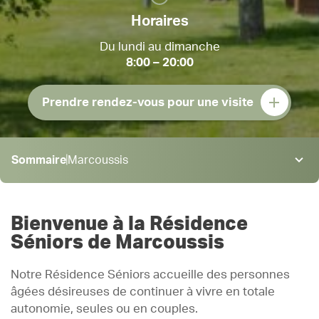
Horaires
Du lundi au dimanche
8:00 – 20:00
Prendre rendez-vous pour une visite
Sommaire
Marcoussis
Marcoussis
Restauration
Bienvenue à la Résidence
Animations
Séniors de Marcoussis
Prestations
Notre Résidence Séniors accueille des personnes
Admission & tarifs
âgées désireuses de continuer à vivre en totale
Actualités
autonomie, seules ou en couples.