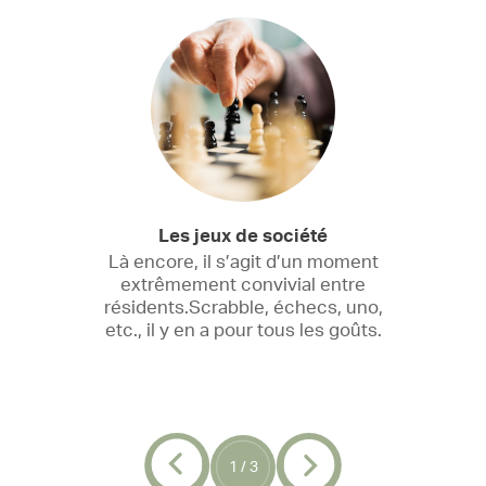
Les jeux de société
Là encore, il s’agit d’un moment
e
extrêmement convivial entre
résidents.Scrabble, échecs, uno,
d
er
etc., il y en a pour tous les goûts.
d
 et
e
1
/
3