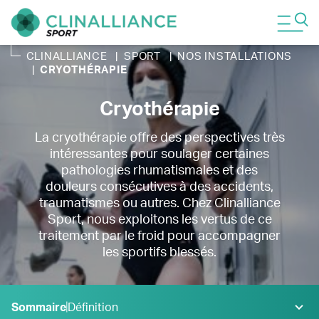
CLINALLIANCE
|
SPORT
|
NOS INSTALLATIONS
|
CRYOTHÉRAPIE
Cryothérapie
La cryothérapie offre des perspectives très
intéressantes pour soulager certaines
pathologies rhumatismales et des
douleurs consécutives à des accidents,
traumatismes ou autres. Chez Clinalliance
Sport, nous exploitons les vertus de ce
traitement par le froid pour accompagner
les sportifs blessés.
Sommaire
Définition