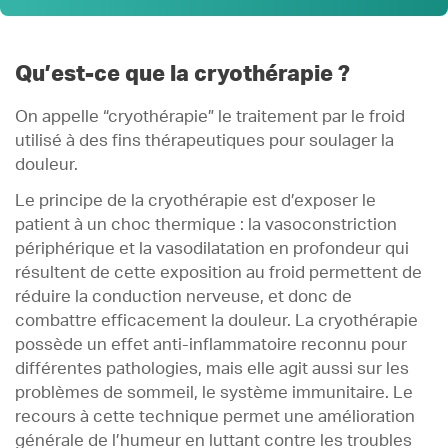
Définition
1 .
Fonctionnement
2 .
Qu’est-ce que la cryothérapie ?
Indications
3 .
On appelle “cryothérapie” le traitement par le froid
Réserver une séance
4 .
utilisé à des fins thérapeutiques pour soulager la
douleur.
Le principe de la cryothérapie est d’exposer le
patient à un choc thermique : la vasoconstriction
périphérique et la vasodilatation en profondeur qui
résultent de cette exposition au froid permettent de
réduire la conduction nerveuse, et donc de
combattre efficacement la douleur. La cryothérapie
possède un effet anti-inflammatoire reconnu pour
différentes pathologies, mais elle agit aussi sur les
problèmes de sommeil, le système immunitaire. Le
recours à cette technique permet une amélioration
générale de l’humeur en luttant contre les troubles