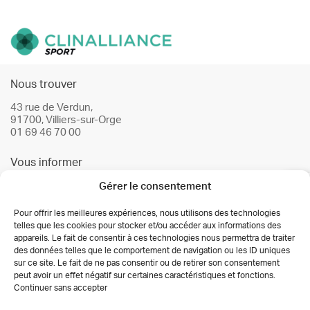
suite à votre séance. Bien cordialement,
L'équipe Clinalliance
Maurin
Nous trouver
Publié le 08/06/24
RÉPONDRE
Bonjour aujourd'hui 08 juin 9h00 l'équipement
43 rue de Verdun,
n'a pas affiché-110degres mais-72 !
91700, Villiers-sur-Orge
Insatisfaction de la part des utilisateurs que
01 69 46 70 00
nous étions à ce moment !
Vous informer
Gérer le consentement
Infos & conseils
Clinalliance
Actualités
Publié le 18/06/24
RÉPONDRE
Pour offrir les meilleures expériences, nous utilisons des technologies
telles que les cookies pour stocker et/ou accéder aux informations des
Bonjour, Nous avons fait remonter cette
Nos partenaires
appareils. Le fait de consentir à ces technologies nous permettra de traiter
information à notre équipe, nous vous
des données telles que le comportement de navigation ou les ID uniques
prions de bien vouloir nous excuser pour
Autorisations des activités de soins
sur ce site. Le fait de ne pas consentir ou de retirer son consentement
la gène occasionnée. Bien cordialement,
Déclaration de confidentialité (UE)
peut avoir un effet négatif sur certaines caractéristiques et fonctions.
L'équipe Clinalliance
Conditions générales
Continuer sans accepter
Copyright 2026 Clinalliance
Création
Agence