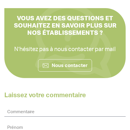
comme l’art-thérapie ou la médiation animale, jouent un
rôle crucial dans le maintien et l’amélioration de la santé
physique et mentale des résidents. Ces thérapies non-
VOUS AVEZ DES QUESTIONS ET
médicamenteuses constituent une alternative pour
SOUHAITEZ EN SAVOIR PLUS SUR
développer une meilleure qualité de vie, elles sont
NOS ÉTABLISSEMENTS ?
indiquées pour aider les personnes atteintes de
problèmes cognitifs ou ayant des besoins précis.
N’hésitez pas à nous contacter par mail
Nous contacter
Laissez votre commentaire