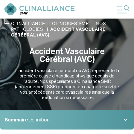
CLINALLIANCE
|
CLINIQUES SMR
|
NOS
PATHOLOGIES
|
ACCIDENT VASCULAIRE
CÉRÉBRAL (AVC)
Accident Vasculaire
Cérébral (AVC)
L’accident vasculaire cérébral ou AVC représente la
première cause d’handicap physique acquis de
l’adulte. Nos spécialistes à Clinalliance SMR
(anciennement SSR) prennent en charge le suivi de
vos antécédents cardiovasculaires ainsi que la
rééducation si nécessaire.
Sommaire
Définition
Définition
1 .