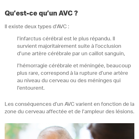
Risque
2 .
Qu’est-ce qu’un AVC ?
Symptômes
3 .
Il existe deux types d’AVC :
Prise en charge
4 .
l’infarctus cérébral est le plus répandu. Il
survient majoritairement suite à l’occlusion
d’une artère cérébrale par un caillot sanguin,
l’hémorragie cérébrale et méningée, beaucoup
plus rare, correspond à la rupture d’une artère
au niveau du cerveau ou des méninges qui
l’entourent.
Les conséquences d’un AVC varient en fonction de la
zone du cerveau affectée et de l’ampleur des lésions.