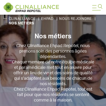
CLINALLIANCE
|
EHPAD
|
NOUS REJOINDRE
|
NOS MÉTIERS
Nos métiers
Chez Clinalliance Ehpad Repotel, nous
prenons soin des personnes âgées
dépendantes.
Chaque membre de notre équipe médicale
et paramédicale met tout en œuvre pour
offrir un lieu de vie et des soins de qualité
qui s’adaptent aux besoins de chacun de
nos résidents.
Chez Clinalliance Ehpad Repotel, tout est
fait pour que nos résidents se sentent
comme à la maison.