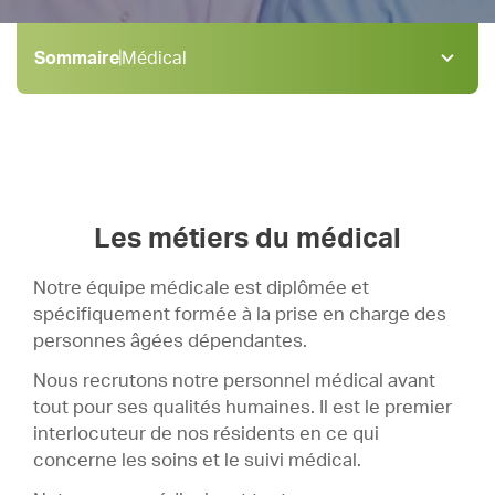
Sommaire
Médical
Médical
1 .
Paramédical
2 .
Rééducation
3 .
Hôtelière
4 .
Les métiers du médical
Administration
5 .
Notre équipe médicale est diplômée et
spécifiquement formée à la prise en charge des
personnes âgées dépendantes.
Nous recrutons notre personnel médical avant
tout pour ses qualités humaines. Il est le premier
interlocuteur de nos résidents en ce qui
concerne les soins et le suivi médical.