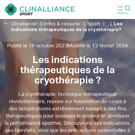
Clinalliance
|
Infos & conseils
|
Sport
|
|
Les
indications thérapeutiques de la cryothérapie
?
Publié le 16 octobre 2023
Modifié le 13 février 2024
Les indications
thérapeutiques de la
cryothérapie ?
La cryothérapie, technique thérapeutique
révolutionnaire, repose sur l'exposition du corps à
des températures extrêmement basses à des fins
thérapeutiques pour soulager la douleur et améliorer
la performance sportive. Découvrons ses indications,
ses bienfaits, ainsi que les précautions essentielles à