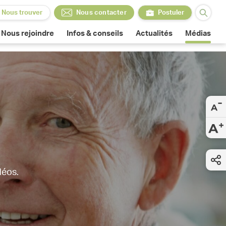
Nous trouver
Nous contacter
Postuler
Nous contacter
Postuler
Nous rejoindre
Infos & conseils
Actualités
Médias
déos.