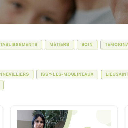
TABLISSEMENTS
MÉTIERS
SOIN
TEMOIGN
NNEVILLIERS
ISSY-LES-MOULINEAUX
LIEUSAIN