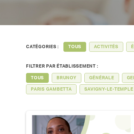
CATÉGORIES :
TOUS
ACTIVITÉS
É
FILTRER PAR ÉTABLISSEMENT :
TOUS
BRUNOY
GÉNÉRALE
GE
PARIS GAMBETTA
SAVIGNY-LE-TEMPLE