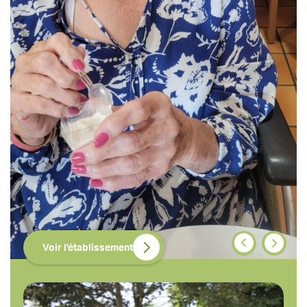
Ehpad Repotel Lieusaint (77)
L’Ehpad Clinalliance de Lieusaint offre un
environnement paisible et chaleureux, idéal pour
les personnes âgées dépendantes en quête de
confort et de sécurité. L’établissement propose
une prise en charge personnalisée, des soins
médicaux adaptés et une vie sociale dynamique
grâce à un programme d’activités variées.
Voir l'établissement