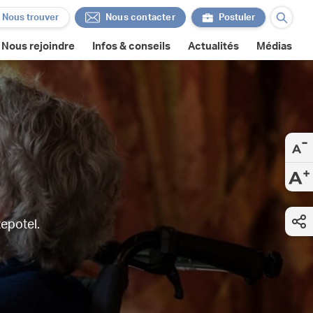
Nous trouver
Nous contacter
Postuler
Nous contacter
Postuler
Nous rejoindre
Infos & conseils
Actualités
Médias
Repotel.