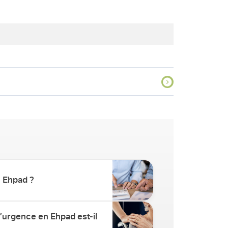
n Ehpad ?
’urgence en Ehpad est-il