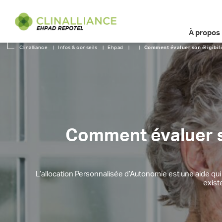
À propos
Clinalliance
|
Infos & conseils
|
Ehpad
|
|
Comment évaluer son éligibili
Comment évaluer son
L’allocation Personnalisée d’Autonomie est une aide qui
exist