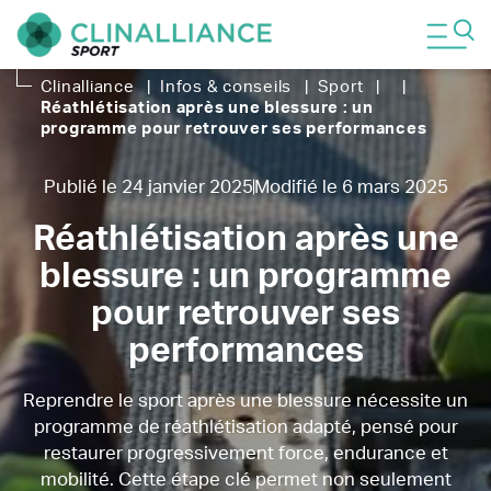
Clinalliance
|
Infos & conseils
|
Sport
|
|
Réathlétisation après une blessure : un
programme pour retrouver ses performances
Publié le 24 janvier 2025
Modifié le 6 mars 2025
Réathlétisation après une
blessure : un programme
pour retrouver ses
performances
Reprendre le sport après une blessure nécessite un
programme de réathlétisation adapté, pensé pour
restaurer progressivement force, endurance et
mobilité. Cette étape clé permet non seulement