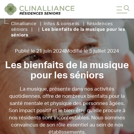
Clinalliance
|
Infos & conseils
|
Résidences
séniors
|
|
Les bienfaits de la musique pour les
séniors
Publié le 21 juin 2024
Modifié le 5 juillet 2024
Les bienfaits de la musique
pour les séniors
La musique, présente dans nos activités
quotidiennes, offre de nombreux bienfaits pour la
santé mentale et physique des personnes âgées.
Son impact positif et le bien-être qu'elle procure à
nos résidents sont incontestables. Nous sommes
convaincus de son rôle essentiel au sein de nos
établissements.