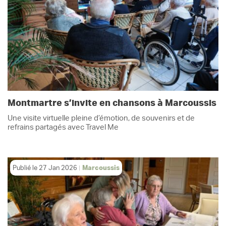
Montmartre s’invite en chansons à Marcoussis
Une visite virtuelle pleine d’émotion, de souvenirs et de
refrains partagés avec Travel Me
Publié le
27 Jan 2026
Marcoussis