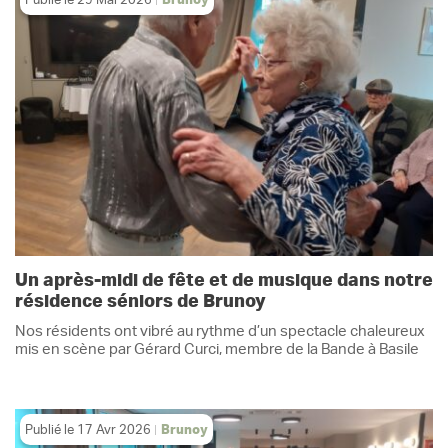
Publié le
29 Mai 2026
Brunoy
Un après-midi de fête et de musique dans notre
résidence séniors de Brunoy
Nos résidents ont vibré au rythme d’un spectacle chaleureux
mis en scène par Gérard Curci, membre de la Bande à Basile
Publié le
17 Avr 2026
Brunoy