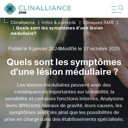
Clinalliance
|
Infos & conseils
|
Cliniques SMR
|
|
Quels sont les symptômes d’une lésion
médullaire
?
Publié le 8 janvier 2024
Modifié le 27 octobre 2025
Quels sont les symptômes
d’une lésion médullaire ?
Les lésions médullaires peuvent avoir des
conséquences importantes sur la mobilité, la
sensibilité et certaines fonctions internes. Analysons
leurs différents niveaux de gravité, leurs causes, les
symptômes associés ainsi que les possibilités de
prise en charge dans des établissements spécialisés.