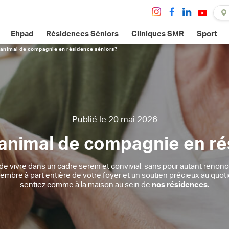
Ehpad
Résidences Séniors
Cliniques SMR
Sport
 animal de compagnie en résidence séniors
?
Publié le 20 mai 2026
 animal de compagnie en ré
e vivre dans un cadre serein et convivial, sans pour autant renonc
re à part entière de votre foyer et un soutien précieux au quot
sentiez comme à la maison au sein de
nos résidences
.