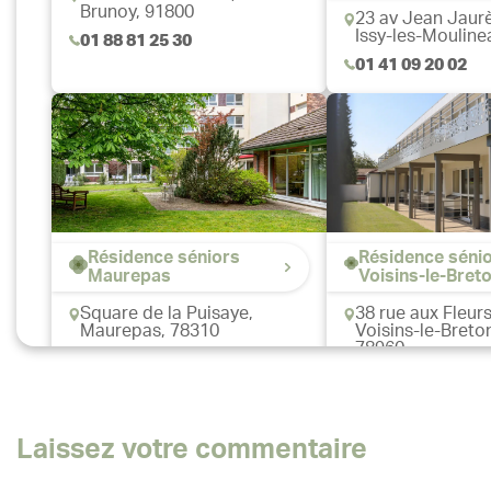
Brunoy, 91800
23 av Jean Jaurè
Issy-les-Mouline
01 88 81 25 30
01 41 09 20 02
Résidence séniors
Résidence séni
Maurepas
Voisins-le-Bret
Square de la Puisaye,
38 rue aux Fleurs
Maurepas, 78310
Voisins-le-Breto
78960
01 39 38 20 00
01 78 90 81 11
Laissez votre commentaire