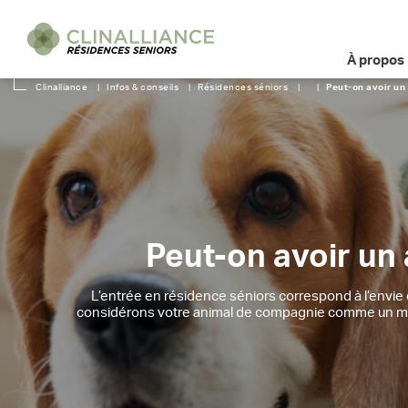
À propos
Clinalliance
|
Infos & conseils
|
Résidences séniors
|
|
Peut-on avoir un
Peut-on avoir un
L’entrée en résidence séniors correspond à l’envie d
considérons votre animal de compagnie comme un memb