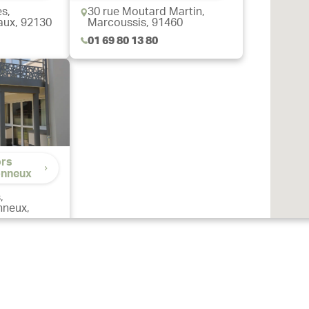
s,
30 rue Moutard Martin,
aux, 92130
Marcoussis, 91460
01 69 80 13 80
ors
onneux
,
nneux,