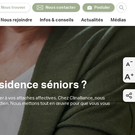
Nous trouver
Nous contacter
Postuler
Nous contacter
Postuler
Nous rejoindre
Infos & conseils
Actualités
Médias
sidence séniors ?
er à vos attaches affectives. Chez Clinalliance, nous
idien. Nous mettons tout en œuvre pour que vous vous