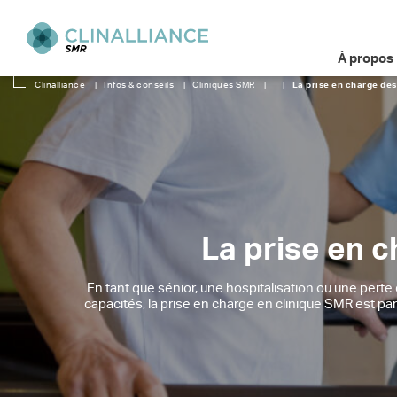
À propos
Clinalliance
|
Infos & conseils
|
Cliniques SMR
|
|
La prise en charge des
La prise en 
En tant que sénior, une hospitalisation ou une pert
capacités, la prise en charge en clinique SMR est pa