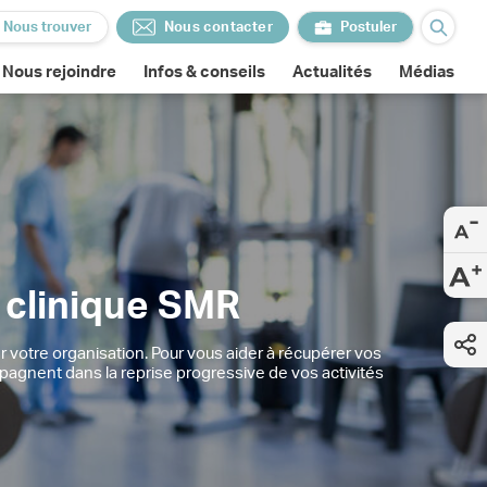
Nous trouver
Nous contacter
Postuler
Nous contacter
Postuler
Nous rejoindre
Infos & conseils
Actualités
Médias
 clinique SMR
 votre organisation. Pour vous aider à récupérer vos
mpagnent dans la reprise progressive de vos activités