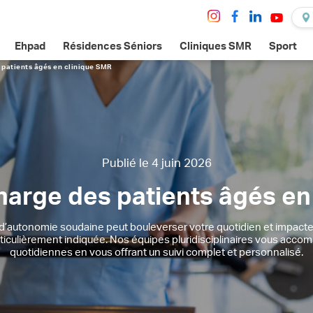
Ehpad
Résidences Séniors
Cliniques SMR
Sport
 patients âgés en clinique SMR
Publié le 4 juin 2026
charge des patients âgés en
e d’autonomie soudaine peut bouleverser votre quotidien et impacter
rticulièrement indiquée. Nos équipes pluridisciplinaires vous acco
quotidiennes en vous offrant un suivi complet et personnalisé.