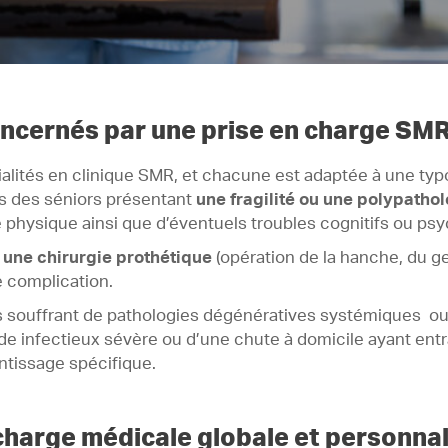
oncernés par une prise en charge SMR
cialités en clinique SMR, et chacune est adaptée à une typ
ns des séniors présentant
une fragilité ou une polypathol
physique ainsi que d’éventuels troubles cognitifs ou ps
 une chirurgie prothétique
(opération de la hanche, du g
e complication.
souffrant de pathologies dégénératives systémiques ou 
de infectieux sévère ou d’une chute à domicile ayant entr
entissage spécifique.
 charge médicale globale et personna