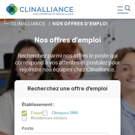
CLINALLIANCE
|
NOS OFFRES D’EMPLOI
Nos offres d’emploi
Recherchez parmi nos offres le poste qui
correspond à vos attentes et postulez pour
rejoindre nos équipes chez Clinalliance.
Recherchez une offre d'emploi
Établissement :
Ehpad
Cliniques SMR
Résidences séniors
Poste