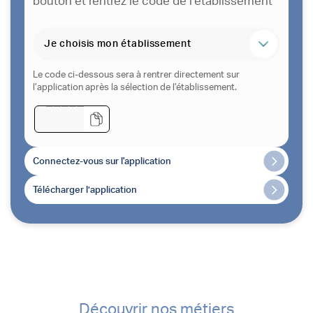
bouton et rentrez le code de l’établissement
Missions
Le code ci-dessous sera à rentrer directement sur
Vous souhaitez réaliser des vacations en
l’application après la sélection de l’établissement.
tant qu’infimier.ère ou Aide-soignant.e ?
Se connecter
Téléchargez l’application via le QR Code ou
Connectez-vous sur l'application
le bouton et rentrez le code de
l’établissement
Télécharger l’application
Le code ci-dessous sera à rentrer directement sur
l’application après la sélection de l’établissement.
Découvrir nos métiers