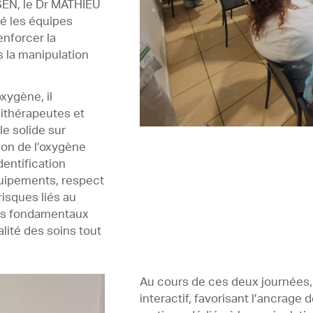
SEN, le Dr MATHIEU
lé les équipes
enforcer la
s la manipulation
oxygène, il
sithérapeutes et
e solide sur
ion de l’oxygène
dentification
quipements, respect
isques liés au
tes fondamentaux
alité des soins tout
Au cours de ces deux journées, 
interactif, favorisant l’ancrag