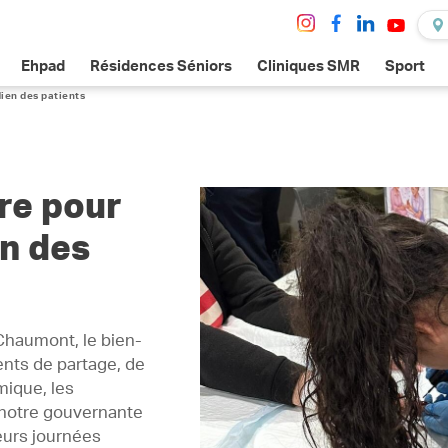
Ehpad
Résidences Séniors
Cliniques SMR
Sport
dien des patients
tre pour
en des
-Chaumont, le bien-
nts de partage, de
mique, les
r notre gouvernante
ieurs journées