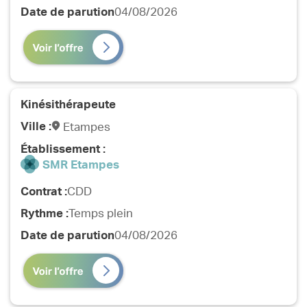
Date de parution
04/08/2026
Vous souhaitez réaliser des vacations en
tant qu’infimier.ère ou Aide-soignant.e ?
Se connecter
Téléchargez l’application via le QR Code ou
Kinésithérapeute
le bouton et rentrez le code de
l’établissement
Ville :
Etampes
Établissement :
SMR Etampes
Contrat :
CDD
Le code ci-dessous sera à rentrer directement sur
l’application après la sélection de l’établissement.
Rythme :
Temps plein
Date de parution
04/08/2026
Connectez-vous sur l'application