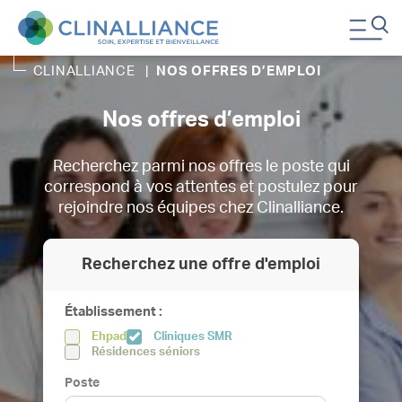
CLINALLIANCE
|
NOS OFFRES D’EMPLOI
Nos offres d’emploi
Recherchez parmi nos offres le poste qui
correspond à vos attentes et postulez pour
rejoindre nos équipes chez Clinalliance.
Recherchez une offre d'emploi
Établissement :
Ehpad
Cliniques SMR
Résidences séniors
Poste