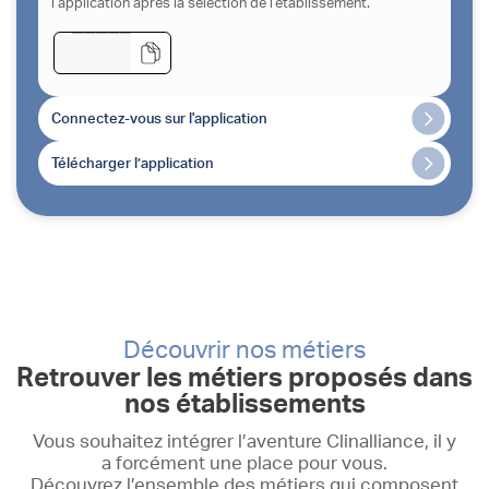
l’application après la sélection de l’établissement.
Le code ci-dessous sera à rentrer directement sur
l’application après la sélection de l’établissement.
Connectez-vous sur l'application
Télécharger l’application
Connectez-vous sur l'application
Télécharger l’application
Découvrir nos métiers
Retrouver les métiers proposés dans
nos établissements
Vous souhaitez intégrer l’aventure Clinalliance, il y
a forcément une place pour vous.
Découvrez l’ensemble des métiers qui composent