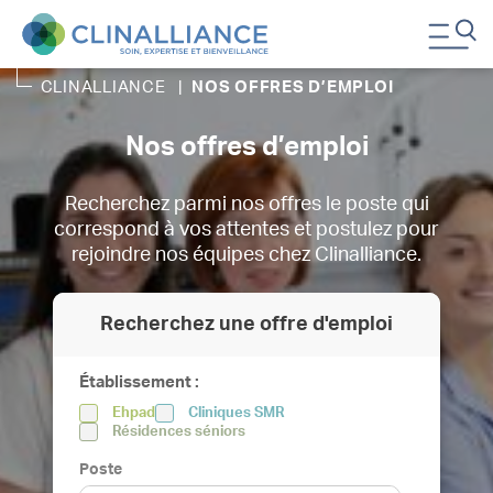
CLINALLIANCE
|
NOS OFFRES D’EMPLOI
Nos offres d’emploi
Recherchez parmi nos offres le poste qui
correspond à vos attentes et postulez pour
rejoindre nos équipes chez Clinalliance.
Recherchez une offre d'emploi
Établissement :
Ehpad
Cliniques SMR
Résidences séniors
Poste