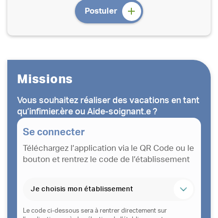
Postuler
Missions
Vous souhaitez réaliser des vacations en tant
qu’infimier.ère ou Aide-soignant.e ?
Missions
Se connecter
Vous souhaitez réaliser des vacations en
Téléchargez l’application via le QR Code ou le
tant qu’infimier.ère ou Aide-soignant.e ?
bouton et rentrez le code de l’établissement
Se connecter
Téléchargez l’application via le QR Code ou
le bouton et rentrez le code de
l’établissement
Le code ci-dessous sera à rentrer directement sur