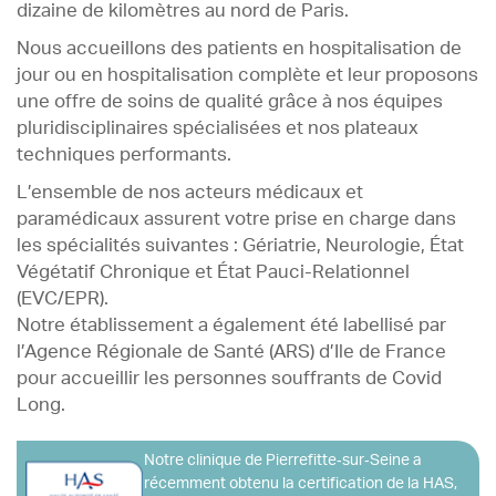
Plateaux techniques
dizaine de kilomètres au nord de Paris.
Nous rejoindre
Nous accueillons des patients en hospitalisation de
jour ou en hospitalisation complète et leur proposons
Actualités
une offre de soins de qualité grâce à nos équipes
Contact
pluridisciplinaires spécialisées et nos plateaux
techniques performants.
L’ensemble de nos acteurs médicaux et
paramédicaux assurent votre prise en charge dans
les spécialités suivantes : Gériatrie, Neurologie, État
Végétatif Chronique et État Pauci-Relationnel
(EVC/EPR).
Notre établissement a également été labellisé par
l’Agence Régionale de Santé (ARS) d’Ile de France
pour accueillir les personnes souffrants de Covid
Long.
Notre clinique de Pierrefitte‑sur‑Seine a
récemment obtenu la certification de la HAS,