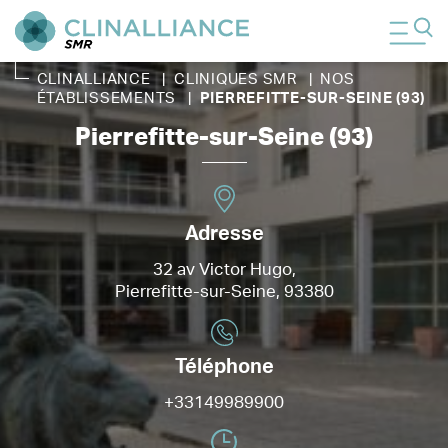
CLINALLIANCE
|
CLINIQUES SMR
|
NOS
ÉTABLISSEMENTS
|
PIERREFITTE-SUR-SEINE (93)
Pierrefitte-sur-Seine (93)
Adresse
32 av Victor Hugo,
Pierrefitte-sur-Seine, 93380
Téléphone
+33149989900