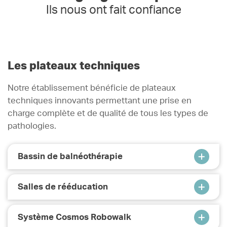
Ils nous ont fait confiance
Les plateaux techniques
Notre établissement bénéficie de plateaux
techniques innovants permettant une prise en
charge complète et de qualité de tous les types de
pathologies.
Bassin de balnéothérapie
La balnéothérapie est une technique de
Salles de rééducation
rééducation active ou passive réalisée sur des
personnes en immersion. Elle s’adresse aux
Nos salles de rééducation sont équipées de
patients en hospitalisation de jour ou complète
Système Cosmos Robowalk
matériels de pointe permettant une prise en
et leur permet de récupérer de la mobilité,