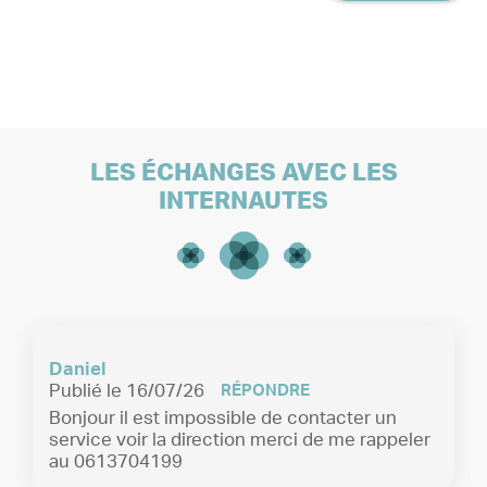
Pierrefitte-sur-Seine
LES ÉCHANGES AVEC LES
INTERNAUTES
Cliniques SMR
32 av Victor Hugo,
Pierrefitte-sur-Seine,
93380
01 49 98 99 00
Daniel
Publié le 16/07/26
RÉPONDRE
Bonjour il est impossible de contacter un
service voir la direction merci de me rappeler
au 0613704199