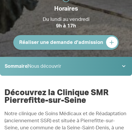
Horaires
Du lundi au vendredi
9h à 17h
Réaliser une demande d'admission
Sommaire
Nous découvrir
Nous découvrir
Nos offres de soins
Découvrez la Clinique SMR
Admission
Pierrefitte-sur-Seine
Équipe
Notre clinique de Soins Médicaux et de Réadaptation
Droits
(anciennement SSR) est située à Pierrefitte-sur-
Témoignages
Seine, une commune de la Seine-Saint-Denis, à une