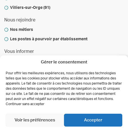
Le frère de mon mari est hospitalisé depuis
un accident de scooter. son état végétatif
Villiers-sur-Orge (91)
s'aggrave chaque jour, et ses bras sont
repliés de manière anormale. On craint des
Nous rejoindre
séquelles irréversibles. Comment être admis
dans votre clinique de Pierrefitte ?
Nos métiers
Les postes à pourvoir par établissement
Clinalliance
Vous informer
Publié le 02/09/25
RÉPONDRE
Infos & conseils
Gérer le consentement
Bonjour, Nous sommes désolés
d'apprendre cette situation. La prise en
Actualités
Pour offrir les meilleures expériences, nous utilisons des technologies
charge des patients en état végétatif est
telles que les cookies pour stocker et/ou accéder aux informations des
au cœur de nos préoccupations parmi nos
Autorisations des activités de soins
appareils. Le fait de consentir à ces technologies nous permettra de traiter
expertises à la clinique de Pierrefitte. Pour
Déclaration de confidentialité (UE)
des données telles que le comportement de navigation ou les ID uniques
pouvoir être admis, la première étape
Conditions générales
sur ce site. Le fait de ne pas consentir ou de retirer son consentement
consiste a être adressé par un médecin.
Index de l’égalité professionnelle
peut avoir un effet négatif sur certaines caractéristiques et fonctions.
France Relance
Nous vous invitons donc à vous
Continuer sans accepter
rapprocher de celui qui suit votre beau
Copyright 2026 Clinalliance
Création
Agence
frère dans le cadre de sa pathologie. Si
Antipodes Médical
vous nécessitez plus d'informations, vous
Voir les préférences
Accepter
pouvez également vous rapprocher de